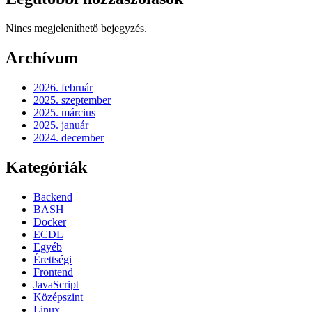
Nincs megjeleníthető bejegyzés.
Archívum
2026. február
2025. szeptember
2025. március
2025. január
2024. december
Kategóriák
Backend
BASH
Docker
ECDL
Egyéb
Érettségi
Frontend
JavaScript
Középszint
Linux