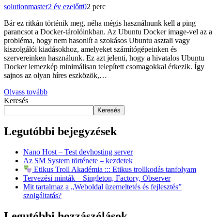
solutionmaster
2 év ezelőtt
0
2 perc
Bár ez ritkán történik meg, néha mégis használnunk kell a ping
parancsot a Docker-tárolóinkban. Az Ubuntu Docker image-vel az a
probléma, hogy nem hasonlít a szokásos Ubuntu asztali vagy
kiszolgálói kiadásokhoz, amelyeket számítógépeinken és
szervereinken használunk. Ez azt jelenti, hogy a hivatalos Ubuntu
Docker lemezkép minimálisan telepített csomagokkal érkezik. Így
sajnos az olyan híres eszközök,…
Olvass tovább
Keresés
Keresés
Legutóbbi bejegyzések
Nano Host – Test devhosting server
Az SM System története – kezdetek
Etikus Troll Akadémia ::: Etikus trollkodás tanfolyam
Tervezési minták – Singleton, Factory, Observer
Mit tartalmaz a „Weboldal üzemeltetés és fejlesztés”
szolgáltatás?
Legutóbbi hozzászólások