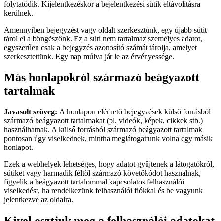
folytatódik. Kijelentkezéskor a bejelentkezési sütik eltávolításra
kerülnek.
Amennyiben bejegyzést vagy oldalt szerkesztünk, egy újabb sütit
tárol el a böngészőnk. Ez a süti nem tartalmaz személyes adatot,
egyszerűen csak a bejegyzés azonosító számát tárolja, amelyet
szerkesztettünk. Egy nap múlva jár le az érvényessége.
Más honlapokról származó beágyazott
tartalmak
Javasolt szöveg:
A honlapon elérhető bejegyzések külső forrásból
származó beágyazott tartalmakat (pl. videók, képek, cikkek stb.)
használhatnak. A külső forrásból származó beágyazott tartalmak
pontosan úgy viselkednek, mintha meglátogattunk volna egy másik
honlapot.
Ezek a webhelyek lehetséges, hogy adatot gyűjtenek a látogatókról,
sütiket vagy harmadik féltől származó követőkódot használnak,
figyelik a beágyazott tartalommal kapcsolatos felhasználói
viselkedést, ha rendelkezünk felhasználói fiókkal és be vagyunk
jelentkezve az oldalra.
Kivel osztjuk meg a felhasználói adatokat