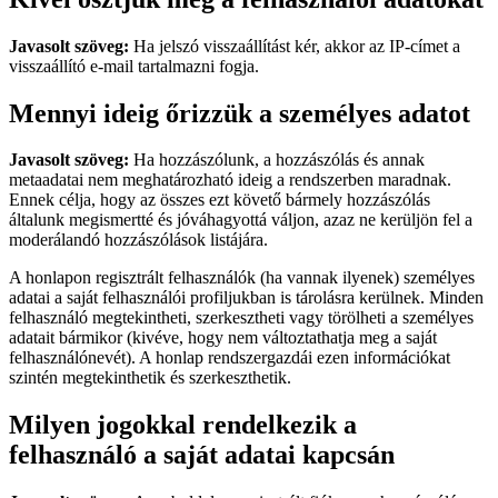
Javasolt szöveg:
Ha jelszó visszaállítást kér, akkor az IP-címet a
visszaállító e-mail tartalmazni fogja.
Mennyi ideig őrizzük a személyes adatot
Javasolt szöveg:
Ha hozzászólunk, a hozzászólás és annak
metaadatai nem meghatározható ideig a rendszerben maradnak.
Ennek célja, hogy az összes ezt követő bármely hozzászólás
általunk megismertté és jóváhagyottá váljon, azaz ne kerüljön fel a
moderálandó hozzászólások listájára.
A honlapon regisztrált felhasználók (ha vannak ilyenek) személyes
adatai a saját felhasználói profiljukban is tárolásra kerülnek. Minden
felhasználó megtekintheti, szerkesztheti vagy törölheti a személyes
adatait bármikor (kivéve, hogy nem változtathatja meg a saját
felhasználónevét). A honlap rendszergazdái ezen információkat
szintén megtekinthetik és szerkeszthetik.
Milyen jogokkal rendelkezik a
felhasználó a saját adatai kapcsán