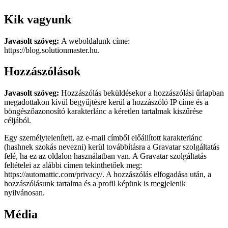
Kik vagyunk
Javasolt szöveg:
A weboldalunk címe:
https://blog.solutionmaster.hu.
Hozzászólások
Javasolt szöveg:
Hozzászólás beküldésekor a hozzászólási űrlapban
megadottakon kívül begyűjtésre kerül a hozzászóló IP címe és a
böngészőazonosító karakterlánc a kéretlen tartalmak kiszűrése
céljából.
Egy személytelenített, az e-mail címből előállított karakterlánc
(hashnek szokás nevezni) kerül továbbításra a Gravatar szolgáltatás
felé, ha ez az oldalon használatban van. A Gravatar szolgáltatás
feltételei az alábbi címen tekinthetőek meg:
https://automattic.com/privacy/. A hozzászólás elfogadása után, a
hozzászólásunk tartalma és a profil képünk is megjelenik
nyilvánosan.
Média