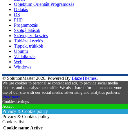
Objektum Orientált Programozás
Oktatás
OS
PHP
Programozás
Szolgáltatások
Szövegszerkesztés
Táblázatkezelés
Tippek, trükkök
Ubuntu
Vállalkozás
Web
Windows
© SolutionMaster 2026. Powered By
BlazeThemes
.
We use cookies to personalise content and ads, to provide social media
features and to analyse our traffic. We also share information about your
use of our site with our social media, advertising and analytics partners.
View more
Cookies settings
Accept
Privacy & Cookie policy
Privacy & Cookies policy
Cookies list
Cookie name
Active