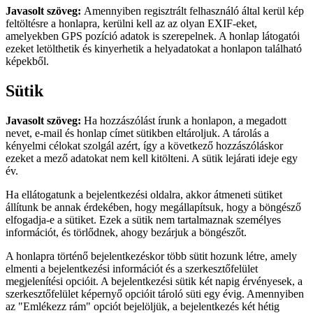
Javasolt szöveg:
Amennyiben regisztrált felhasználó által kerül kép
feltöltésre a honlapra, kerülni kell az az olyan EXIF-eket,
amelyekben GPS pozíció adatok is szerepelnek. A honlap látogatói
ezeket letölthetik és kinyerhetik a helyadatokat a honlapon található
képekből.
Sütik
Javasolt szöveg:
Ha hozzászólást írunk a honlapon, a megadott
nevet, e-mail és honlap címet sütikben eltároljuk. A tárolás a
kényelmi célokat szolgál azért, így a következő hozzászóláskor
ezeket a mező adatokat nem kell kitölteni. A sütik lejárati ideje egy
év.
Ha ellátogatunk a bejelentkezési oldalra, akkor átmeneti sütiket
állítunk be annak érdekében, hogy megállapítsuk, hogy a böngésző
elfogadja-e a sütiket. Ezek a sütik nem tartalmaznak személyes
információt, és törlődnek, ahogy bezárjuk a böngészőt.
A honlapra történő bejelentkezéskor több sütit hozunk létre, amely
elmenti a bejelentkezési információt és a szerkesztőfelület
megjelenítési opcióit. A bejelentkezési sütik két napig érvényesek, a
szerkesztőfelület képernyő opcióit tároló süti egy évig. Amennyiben
az "Emlékezz rám" opciót bejelöljük, a bejelentkezés két hétig