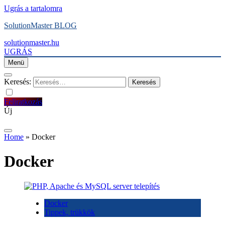
Ugrás a tartalomra
SolutionMaster BLOG
solutionmaster.hu
UGRÁS
Menü
Keresés:
Feliratkozás
Új
Home
»
Docker
Docker
Docker
Tippek, trükkök