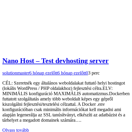
Nano Host – Test devhosting server
solutionmaster
6 hónap ezelőtt
6 hónap ezelőtt
0
3 perc
CÉL: Szeretnék egy általános weboldalakat futtató helyi hostingot
(lokális WordPress / PHP oldalakhoz) fejlesztési célra.ELV:
MINIMÁLIS konfiguráció MAXIMÁLIS automatizmus.Dockerben
futtatott szolgáltatás amely több weboldalt képes egy gépről
kiszolgálni fejlesztési/tesztelési célzattal. A Docker .env
konfigurációban csak minimális információkat kell megadni ami
alapján legenerálja az SSL tanúsítványt, elkészíti az adatbázist és a
tárhelyet a megadott domainek számára….
Olvass tovább