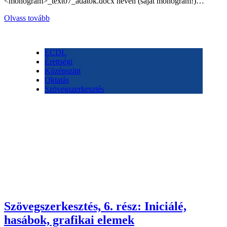
<monogram>_text07_adatok.docx néven (saját monogram!)…
Olvass tovább
ECDL
Érettségi
Középszint
Oktatás
Szövegszerkesztés
Szövegszerkesztés, 6. rész: Iniciálé,
hasábok, grafikai elemek