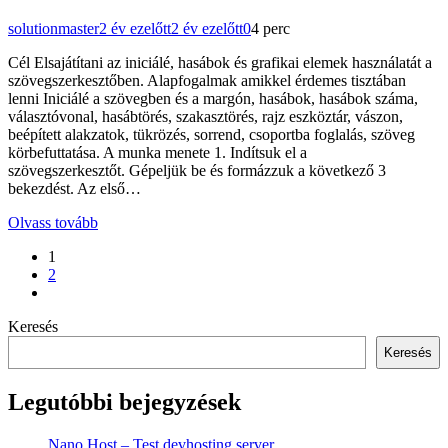
solutionmaster
2 év ezelőtt
2 év ezelőtt
0
4 perc
Cél Elsajátítani az iniciálé, hasábok és grafikai elemek használatát a
szövegszerkesztőben. Alapfogalmak amikkel érdemes tisztában
lenni Iniciálé a szövegben és a margón, hasábok, hasábok száma,
választóvonal, hasábtörés, szakasztörés, rajz eszköztár, vászon,
beépített alakzatok, tükrözés, sorrend, csoportba foglalás, szöveg
körbefuttatása. A munka menete 1. Indítsuk el a
szövegszerkesztőt. Gépeljük be és formázzuk a következő 3
bekezdést. Az első…
Olvass tovább
1
2
Keresés
Keresés
Legutóbbi bejegyzések
Nano Host – Test devhosting server