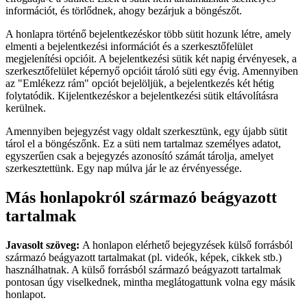
információt, és törlődnek, ahogy bezárjuk a böngészőt.
A honlapra történő bejelentkezéskor több sütit hozunk létre, amely
elmenti a bejelentkezési információt és a szerkesztőfelület
megjelenítési opcióit. A bejelentkezési sütik két napig érvényesek, a
szerkesztőfelület képernyő opcióit tároló süti egy évig. Amennyiben
az "Emlékezz rám" opciót bejelöljük, a bejelentkezés két hétig
folytatódik. Kijelentkezéskor a bejelentkezési sütik eltávolításra
kerülnek.
Amennyiben bejegyzést vagy oldalt szerkesztünk, egy újabb sütit
tárol el a böngészőnk. Ez a süti nem tartalmaz személyes adatot,
egyszerűen csak a bejegyzés azonosító számát tárolja, amelyet
szerkesztettünk. Egy nap múlva jár le az érvényessége.
Más honlapokról származó beágyazott
tartalmak
Javasolt szöveg:
A honlapon elérhető bejegyzések külső forrásból
származó beágyazott tartalmakat (pl. videók, képek, cikkek stb.)
használhatnak. A külső forrásból származó beágyazott tartalmak
pontosan úgy viselkednek, mintha meglátogattunk volna egy másik
honlapot.