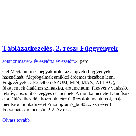
Táblázatkezelés, 2. rész: Függvények
solutionmaster
2 év ezelőtt
2 év ezelőtt
0
4 perc
Cél Megtanulni és begyakorolni az alapvető függvények
használatát. Alapfogalmak amikkel érdemes tisztában lenni
Függvények az Excelben (SZUM, MIN, MAX, ÁTLAG),
függvények általános szintaxisa, argumentum, függvény varázsló,
relatív, abszolút és vegyes cellacímek. A munka menete 1. Indítsuk
el a táblázatkezelőt, hozzunk létre új üres dokumentumot, majd
mentse a munkafüzetet <monogram>_tabl02.xlsx néven!
Folyamatosan mentsünk! 2. Az első…
Olvass tovább