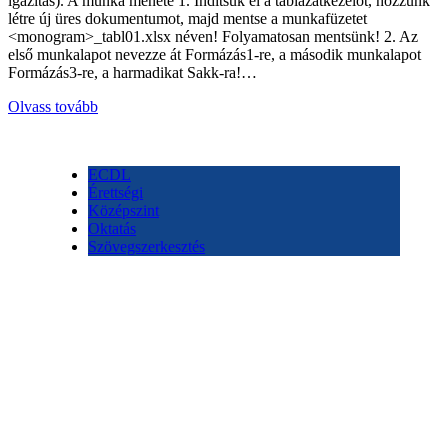
igazítás). A munka menete 1. Indítsuk el a táblázatkezelőt, hozzunk
létre új üres dokumentumot, majd mentse a munkafüzetet
<monogram>_tabl01.xlsx néven! Folyamatosan mentsünk! 2. Az
első munkalapot nevezze át Formázás1-re, a második munkalapot
Formázás3-re, a harmadikat Sakk-ra!…
Olvass tovább
ECDL
Érettségi
Középszint
Oktatás
Szövegszerkesztés