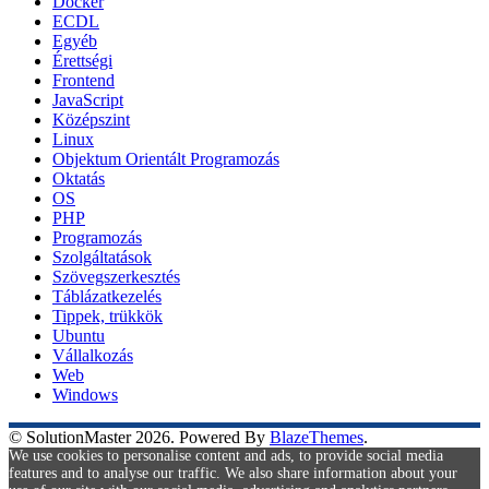
Docker
ECDL
Egyéb
Érettségi
Frontend
JavaScript
Középszint
Linux
Objektum Orientált Programozás
Oktatás
OS
PHP
Programozás
Szolgáltatások
Szövegszerkesztés
Táblázatkezelés
Tippek, trükkök
Ubuntu
Vállalkozás
Web
Windows
© SolutionMaster 2026. Powered By
BlazeThemes
.
We use cookies to personalise content and ads, to provide social media
features and to analyse our traffic. We also share information about your