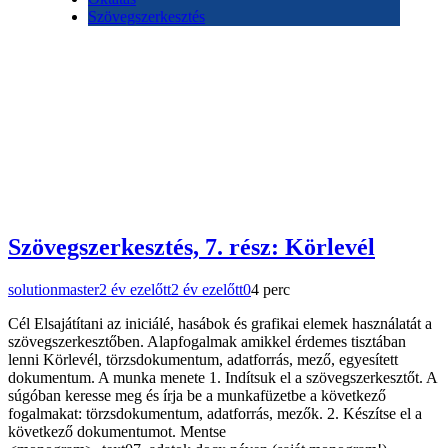
Szövegszerkesztés
Szövegszerkesztés, 7. rész: Körlevél
solutionmaster
2 év ezelőtt
2 év ezelőtt
0
4 perc
Cél Elsajátítani az iniciálé, hasábok és grafikai elemek használatát a
szövegszerkesztőben. Alapfogalmak amikkel érdemes tisztában
lenni Körlevél, törzsdokumentum, adatforrás, mező, egyesített
dokumentum. A munka menete 1. Indítsuk el a szövegszerkesztőt. A
súgóban keresse meg és írja be a munkafüzetbe a következő
fogalmakat: törzsdokumentum, adatforrás, mezők. 2. Készítse el a
következő dokumentumot. Mentse