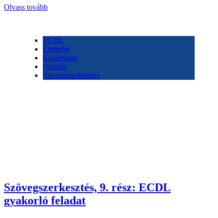
Olvass tovább
ECDL
Érettségi
Középszint
Oktatás
Szövegszerkesztés
Szövegszerkesztés, 9. rész: ECDL
gyakorló feladat