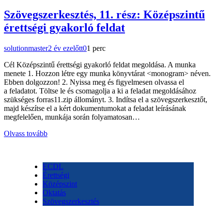
Szövegszerkesztés, 11. rész: Középszintű
érettségi gyakorló feldat
solutionmaster
2 év ezelőtt
0
1 perc
Cél Középszintű érettségi gyakorló feldat megoldása. A munka
menete 1. Hozzon létre egy munka könyvtárat <monogram> néven.
Ebben dolgozzon! 2. Nyissa meg és figyelmesen olvassa el
a feladatot. Töltse le és csomagolja a ki a feladat megoldásához
szükséges forras11.zip állományt. 3. Indítsa el a szövegszerkesztőt,
majd készítse el a kért dokumentumokat a feladat leírásának
megfelelően, munkája során folyamatosan…
Olvass tovább
ECDL
Érettségi
Középszint
Oktatás
Szövegszerkesztés