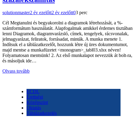
solutionmaster
2 év ezelőtt
2 év ezelőtt
0
3 perc
Cél Megtanulni és begyakorolni a diagramok létrehozását, a %-
számformátum használatát. Alapfogalmak amikkel érdemes tisztában
lenni Diagramok, diagramvarázsló, címek, tengelyek, rácsvonalak,
jelmagyarázat, feliratok, forrásadat, minták. A munka menete 1.
Indítsuk el a táblázatkezelőt, hozzunk létre új üres dokumentumot,
majd mentse a munkafüzetet <monogram>_tabl03.xlsx néven!
Folyamatosan mentsünk! 2. Az első munkalapot nevezzük át bolt-ra,
és másoljuk ide…
Olvass tovább
ECDL
Érettségi
Középszint
Oktatás
Táblázatkezelés