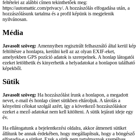
feltételei az alábbi címen tekinthetőek meg:
https://automattic.com/privacy/. A hozzászólás elfogadása után, a
hozzászólásunk tartalma és a profil képünk is megjelenik
nyilvánosan.
Média
Javasolt szöveg:
Amennyiben regisztrált felhasználó által kerül kép
feltöltésre a honlapra, kerülni kell az az olyan EXIF-eket,
amelyekben GPS pozíció adatok is szerepelnek. A honlap látogatói
ezeket letölthetik és kinyerhetik a helyadatokat a honlapon található
képekből.
Sütik
Javasolt szöveg:
Ha hozzászólást írunk a honlapon, a megadott
nevet, e-mail és honlap címet sütikben eltároljuk. A tárolás a
kényelmi célokat szolgál azért, így a következő hozzászóláskor
ezeket a mező adatokat nem kell kitölteni. A sütik lejárati ideje egy
év.
Ha ellátogatunk a bejelentkezési oldalra, akkor átmeneti sütiket
állítunk be annak érdekében, hogy megállapítsuk, hogy a böngésző
elfogadja-e a sütiket. Ezek a sütik nem tartalmaznak személyes