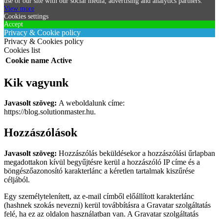
use of our site with our social media, advertising and analytics partners.
View more
Cookies settings
Accept
Privacy & Cookie policy
Privacy & Cookies policy
Cookies list
Cookie name
Active
Kik vagyunk
Javasolt szöveg:
A weboldalunk címe:
https://blog.solutionmaster.hu.
Hozzászólások
Javasolt szöveg:
Hozzászólás beküldésekor a hozzászólási űrlapban
megadottakon kívül begyűjtésre kerül a hozzászóló IP címe és a
böngészőazonosító karakterlánc a kéretlen tartalmak kiszűrése
céljából.
Egy személytelenített, az e-mail címből előállított karakterlánc
(hashnek szokás nevezni) kerül továbbításra a Gravatar szolgáltatás
felé, ha ez az oldalon használatban van. A Gravatar szolgáltatás