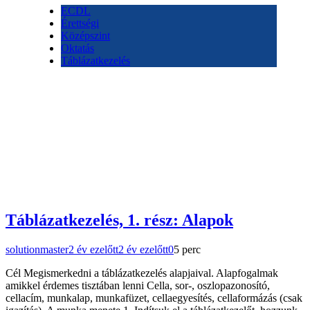
ECDL
Érettségi
Középszint
Oktatás
Táblázatkezelés
Táblázatkezelés, 1. rész: Alapok
solutionmaster
2 év ezelőtt
2 év ezelőtt
0
5 perc
Cél Megismerkedni a táblázatkezelés alapjaival. Alapfogalmak
amikkel érdemes tisztában lenni Cella, sor-, oszlopazonosító,
cellacím, munkalap, munkafüzet, cellaegyesítés, cellaformázás (csak