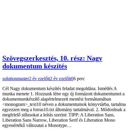
Szövegszerkesztés, 10. rész: Nagy
dokumentum készítés
solutionmaster
2 év ezelőtt
2 év ezelőtt
0
6 perc
Cél Nagy dokumentum készítés feladat megoldása. Ismétlés A
munka menete 1. Hozzunk létre egy új formázott dokumentumot a
dokumentumkészítő alapértelmezett mentési formátumában
<monogram>_text10 néven a dokumentumok könyvtárba, tartalma
egyezzen meg a forras10.txt állomány tartalmával. 2. Módosítsuk a
megfelelő stílusokat a leírás szerint: TIPP: A Liberation Sans,
Liberation Sans Narrow, Liberation Serif és Liberation Mono
egyenértékű változatai a Monotype…