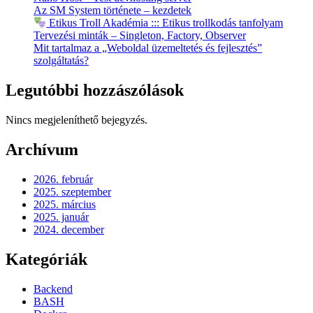
Az SM System története – kezdetek
Etikus Troll Akadémia ::: Etikus trollkodás tanfolyam
Tervezési minták – Singleton, Factory, Observer
Mit tartalmaz a „Weboldal üzemeltetés és fejlesztés”
szolgáltatás?
Legutóbbi hozzászólások
Nincs megjeleníthető bejegyzés.
Archívum
2026. február
2025. szeptember
2025. március
2025. január
2024. december
Kategóriák
Backend
BASH