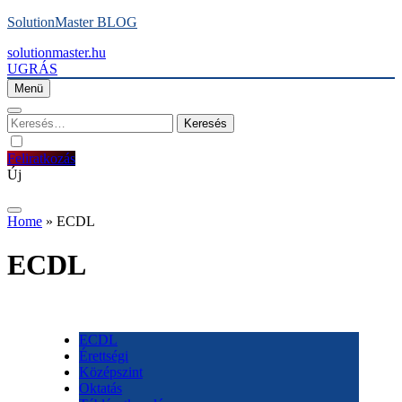
Ugrás
SolutionMaster BLOG
a
solutionmaster.hu
tartalomra
UGRÁS
Menü
Keresés:
Feliratkozás
Új
Home
»
ECDL
ECDL
ECDL
Érettségi
Középszint
Oktatás