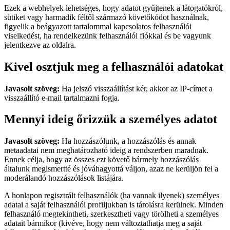
Ezek a webhelyek lehetséges, hogy adatot gyűjtenek a látogatókról,
sütiket vagy harmadik féltől származó követőkódot használnak,
figyelik a beágyazott tartalommal kapcsolatos felhasználói
viselkedést, ha rendelkezünk felhasználói fiókkal és be vagyunk
jelentkezve az oldalra.
Kivel osztjuk meg a felhasználói adatokat
Javasolt szöveg:
Ha jelszó visszaállítást kér, akkor az IP-címet a
visszaállító e-mail tartalmazni fogja.
Mennyi ideig őrizzük a személyes adatot
Javasolt szöveg:
Ha hozzászólunk, a hozzászólás és annak
metaadatai nem meghatározható ideig a rendszerben maradnak.
Ennek célja, hogy az összes ezt követő bármely hozzászólás
általunk megismertté és jóváhagyottá váljon, azaz ne kerüljön fel a
moderálandó hozzászólások listájára.
A honlapon regisztrált felhasználók (ha vannak ilyenek) személyes
adatai a saját felhasználói profiljukban is tárolásra kerülnek. Minden
felhasználó megtekintheti, szerkesztheti vagy törölheti a személyes
adatait bármikor (kivéve, hogy nem változtathatja meg a saját