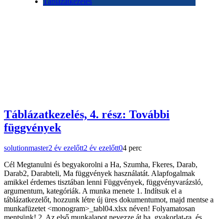
Táblázatkezelés
Táblázatkezelés, 4. rész: További
függvények
solutionmaster
2 év ezelőtt
2 év ezelőtt
0
4 perc
Cél Megtanulni és begyakorolni a Ha, Szumha, Fkeres, Darab,
Darab2, Darabteli, Ma függvények használatát. Alapfogalmak
amikkel érdemes tisztában lenni Függvények, függvényvarázsló,
argumentum, kategóriák. A munka menete 1. Indítsuk el a
táblázatkezelőt, hozzunk létre új üres dokumentumot, majd mentse a
munkafüzetet <monogram>_tabl04.xlsx néven! Folyamatosan
mentsünk! 2. Az első munkalapot nevezze át ha_gyakorlat-ra, és