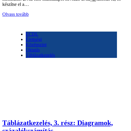
készítse el a…
Olvass tovább
ECDL
Érettségi
Középszint
Oktatás
Táblázatkezelés
Táblázatkezelés, 3. rész: Diagramok,
százalékszámítás