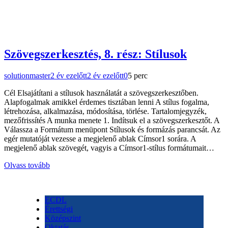
Szövegszerkesztés, 8. rész: Stílusok
solutionmaster
2 év ezelőtt
2 év ezelőtt
0
5 perc
Cél Elsajátítani a stílusok használatát a szövegszerkesztőben.
Alapfogalmak amikkel érdemes tisztában lenni A stílus fogalma,
létrehozása, alkalmazása, módosítása, törlése. Tartalomjegyzék,
mezőfrissítés A munka menete 1. Indítsuk el a szövegszerkesztőt. A
Válassza a Formátum menüpont Stílusok és formázás parancsát. Az
egér mutatóját vezesse a megjelenő ablak Címsor1 sorára. A
megjelenő ablak szövegét, vagyis a Címsor1-stílus formátumait…
Olvass tovább
ECDL
Érettségi
Középszint
Oktatás