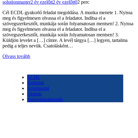
solutionmaster
2 év ezelőtt
2 év ezelőtt
0
2 perc
Cél ECDL gyakorló feladat megoldása. A munka menete 1. Nyissa
meg és figyelmesen olvassa el a feladatot. Indítsa el a
szövegszerkesztőt, munkája során folyamatosan mentsen! 2. Nyissa
meg és figyelmesen olvassa el a feladatot. Indítsa el a
szövegszerkesztőt, munkája során folyamatosan mentsen! 3.
Küldjön levelet a […] címre. A levél tárgya […] legyen, tartalma
pedig a teljes nevük. Csatolásként…
Olvass tovább
ECDL
Érettségi
Középszint
Oktatás
Szövegszerkesztés