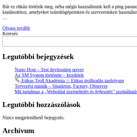
Bár ez ritkán történik meg, néha mégis használnunk kell a ping para
kiadásokhoz, amelyeket számítógépeinken és szervereinken használunk
…
Olvass tovább
Keresés
Legutóbbi bejegyzések
Nano Host – Test devhosting server
Az SM System története – kezdetek
Etikus Troll Akadémia ::: Etikus trollkodás tanfolyam
Tervezési minták – Singleton, Factory, Observer
Mit tartalmaz a „Weboldal üzemeltetés és fejlesztés” szolgáltatá
Legutóbbi hozzászólások
Nincs megjeleníthető bejegyzés.
Archívum