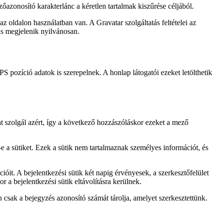
azonosító karakterlánc a kéretlen tartalmak kiszűrése céljából.
 az oldalon használatban van. A Gravatar szolgáltatás feltételei az
is megjelenik nyilvánosan.
S pozíció adatok is szerepelnek. A honlap látogatói ezeket letölthetik
at szolgál azért, így a következő hozzászóláskor ezeket a mező
e a sütiket. Ezek a sütik nem tartalmaznak személyes információt, és
ióit. A bejelentkezési sütik két napig érvényesek, a szerkesztőfelület
 a bejelentkezési sütik eltávolításra kerülnek.
 csak a bejegyzés azonosító számát tárolja, amelyet szerkesztettünk.