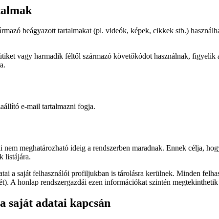
talmak
rmazó beágyazott tartalmakat (pl. videók, képek, cikkek stb.) használ
tiket vagy harmadik féltől származó követőkódot használnak, figyelik a
a.
aállító e-mail tartalmazni fogja.
i nem meghatározható ideig a rendszerben maradnak. Ennek célja, hogy
 listájára.
ai a saját felhasználói profiljukban is tárolásra kerülnek. Minden felha
t). A honlap rendszergazdái ezen információkat szintén megtekinthetik 
a saját adatai kapcsán