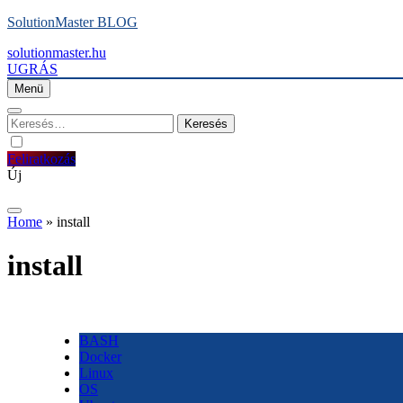
Ugrás
SolutionMaster BLOG
a
solutionmaster.hu
tartalomra
UGRÁS
Menü
Keresés:
Feliratkozás
Új
Home
»
install
install
BASH
Docker
Linux
OS