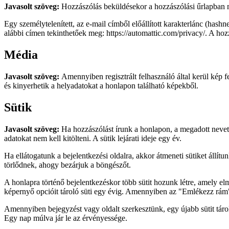
Javasolt szöveg:
Hozzászólás beküldésekor a hozzászólási űrlapban me
Egy személytelenített, az e-mail címből előállított karakterlánc (hashn
alábbi címen tekinthetőek meg: https://automattic.com/privacy/. A hoz
Média
Javasolt szöveg:
Amennyiben regisztrált felhasználó által kerül kép f
és kinyerhetik a helyadatokat a honlapon található képekből.
Sütik
Javasolt szöveg:
Ha hozzászólást írunk a honlapon, a megadott nevet,
adatokat nem kell kitölteni. A sütik lejárati ideje egy év.
Ha ellátogatunk a bejelentkezési oldalra, akkor átmeneti sütiket állí
törlődnek, ahogy bezárjuk a böngészőt.
A honlapra történő bejelentkezéskor több sütit hozunk létre, amely elme
képernyő opcióit tároló süti egy évig. Amennyiben az "Emlékezz rám" op
Amennyiben bejegyzést vagy oldalt szerkesztünk, egy újabb sütit tárol
Egy nap múlva jár le az érvényessége.