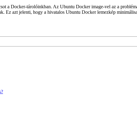
ncsot a Docker-tárolóinkban. Az Ubuntu Docker image-vel az a probléma
. Ez azt jelenti, hogy a hivatalos Ubuntu Docker lemezkép minimálisan 
s?