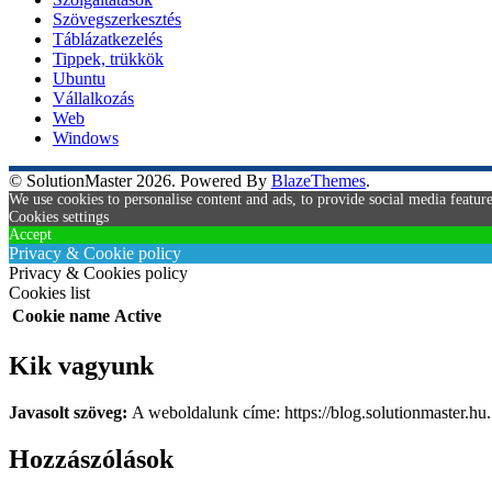
Szövegszerkesztés
Táblázatkezelés
Tippek, trükkök
Ubuntu
Vállalkozás
Web
Windows
© SolutionMaster 2026. Powered By
BlazeThemes
.
We use cookies to personalise content and ads, to provide social media feature
Cookies settings
Accept
Privacy & Cookie policy
Privacy & Cookies policy
Cookies list
Cookie name
Active
Kik vagyunk
Javasolt szöveg:
A weboldalunk címe: https://blog.solutionmaster.hu.
Hozzászólások