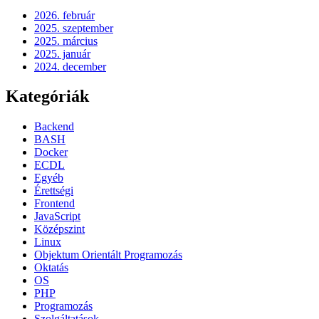
2026. február
2025. szeptember
2025. március
2025. január
2024. december
Kategóriák
Backend
BASH
Docker
ECDL
Egyéb
Érettségi
Frontend
JavaScript
Középszint
Linux
Objektum Orientált Programozás
Oktatás
OS
PHP
Programozás
Szolgáltatások