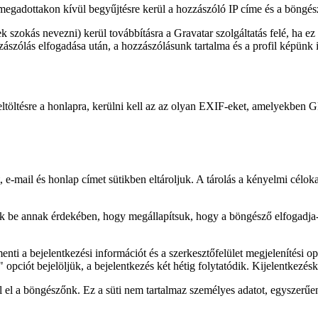
gadottakon kívül begyűjtésre kerül a hozzászóló IP címe és a böngésző
ek szokás nevezni) kerül továbbításra a Gravatar szolgáltatás felé, ha ez
zászólás elfogadása után, a hozzászólásunk tartalma és a profil képünk 
eltöltésre a honlapra, kerülni kell az az olyan EXIF-eket, amelyekben GP
 e-mail és honlap címet sütikben eltároljuk. A tárolás a kényelmi célok
tunk be annak érdekében, hogy megállapítsuk, hogy a böngésző elfogadja-
nti a bejelentkezési információt és a szerkesztőfelület megjelenítési opc
ciót bejelöljük, a bejelentkezés két hétig folytatódik. Kijelentkezéskor
 el a böngészőnk. Ez a süti nem tartalmaz személyes adatot, egyszerűen