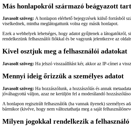
Más honlapokról származó beágyazott tar
Javasolt szöveg:
A honlapon elérhető bejegyzések külső forrásból szá
viselkednek, mintha meglátogattunk volna egy másik honlapot.
Ezek a webhelyek lehetséges, hogy adatot gyűjtenek a látogatókról, sü
rendelkezünk felhasználói fiókkal és be vagyunk jelentkezve az oldalr
Kivel osztjuk meg a felhasználói adatokat
Javasolt szöveg:
Ha jelszó visszaállítást kér, akkor az IP-címet a vissz
Mennyi ideig őrizzük a személyes adatot
Javasolt szöveg:
Ha hozzászólunk, a hozzászólás és annak metaadata
jóváhagyottá váljon, azaz ne kerüljön fel a moderálandó hozzászólások
A honlapon regisztrált felhasználók (ha vannak ilyenek) személyes adat
bármikor (kivéve, hogy nem változtathatja meg a saját felhasználónevé
Milyen jogokkal rendelkezik a felhasználó 