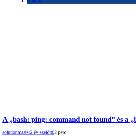
Ubuntu
A „bash: ping: command not found” és a „
solutionmaster
2 év ezelőtt
0
2 perc