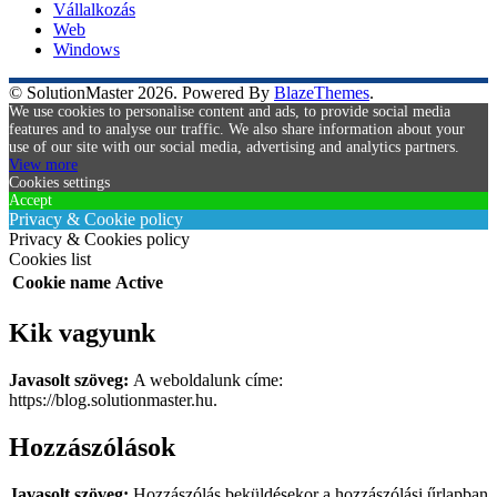
Vállalkozás
Web
Windows
© SolutionMaster 2026. Powered By
BlazeThemes
.
We use cookies to personalise content and ads, to provide social media
features and to analyse our traffic. We also share information about your
use of our site with our social media, advertising and analytics partners.
View more
Cookies settings
Accept
Privacy & Cookie policy
Privacy & Cookies policy
Cookies list
Cookie name
Active
Kik vagyunk
Javasolt szöveg:
A weboldalunk címe:
https://blog.solutionmaster.hu.
Hozzászólások
Javasolt szöveg:
Hozzászólás beküldésekor a hozzászólási űrlapban