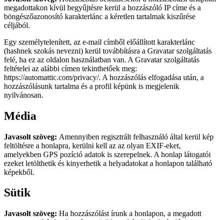
megadottakon kívül begyűjtésre kerül a hozzászóló IP címe és a
böngészőazonosító karakterlánc a kéretlen tartalmak kiszűrése
céljából.
Egy személytelenített, az e-mail címből előállított karakterlánc
(hashnek szokás nevezni) kerül továbbításra a Gravatar szolgáltatás
felé, ha ez az oldalon használatban van. A Gravatar szolgáltatás
feltételei az alábbi címen tekinthetőek meg:
https://automattic.com/privacy/. A hozzászólás elfogadása után, a
hozzászólásunk tartalma és a profil képünk is megjelenik
nyilvánosan.
Média
Javasolt szöveg:
Amennyiben regisztrált felhasználó által kerül kép
feltöltésre a honlapra, kerülni kell az az olyan EXIF-eket,
amelyekben GPS pozíció adatok is szerepelnek. A honlap látogatói
ezeket letölthetik és kinyerhetik a helyadatokat a honlapon található
képekből.
Sütik
Javasolt szöveg:
Ha hozzászólást írunk a honlapon, a megadott