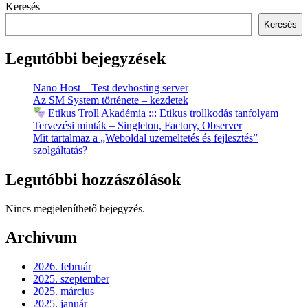
Keresés
Keresés
Legutóbbi bejegyzések
Nano Host – Test devhosting server
Az SM System története – kezdetek
Etikus Troll Akadémia ::: Etikus trollkodás tanfolyam
Tervezési minták – Singleton, Factory, Observer
Mit tartalmaz a „Weboldal üzemeltetés és fejlesztés”
szolgáltatás?
Legutóbbi hozzászólások
Nincs megjeleníthető bejegyzés.
Archívum
2026. február
2025. szeptember
2025. március
2025. január