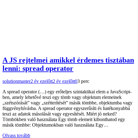
A JS rejtelmei amikkel érdemes tisztában
lenni: spread operator
solutionmaster
2 év ezelőtt
2 év ezelőtt
0
3 perc
A spread operator (…) egy erőteljes szintaktikai elem a JavaScript-
ben, amely lehetővé teszi egy tömb vagy objektum elemeinek
„szétszórását” vagy „szétterítését” másik tömbbe, objektumba vagy
függvényhívásba. A spread operator egyszerűsíti és hatékonyabbá
teszi az adatok másolását vagy egyesítését. Miért jó neked?
Tömbökben való használata Egy tömb elemeit kibonthatod egy
másik tömbbe: Objektumokban való használata Egy…
Olvass tovább