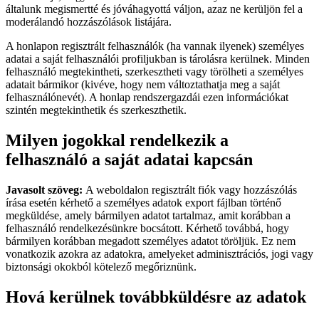
általunk megismertté és jóváhagyottá váljon, azaz ne kerüljön fel a
moderálandó hozzászólások listájára.
A honlapon regisztrált felhasználók (ha vannak ilyenek) személyes
adatai a saját felhasználói profiljukban is tárolásra kerülnek. Minden
felhasználó megtekintheti, szerkesztheti vagy törölheti a személyes
adatait bármikor (kivéve, hogy nem változtathatja meg a saját
felhasználónevét). A honlap rendszergazdái ezen információkat
szintén megtekinthetik és szerkeszthetik.
Milyen jogokkal rendelkezik a
felhasználó a saját adatai kapcsán
Javasolt szöveg:
A weboldalon regisztrált fiók vagy hozzászólás
írása esetén kérhető a személyes adatok export fájlban történő
megküldése, amely bármilyen adatot tartalmaz, amit korábban a
felhasználó rendelkezésünkre bocsátott. Kérhető továbbá, hogy
bármilyen korábban megadott személyes adatot töröljük. Ez nem
vonatkozik azokra az adatokra, amelyeket adminisztrációs, jogi vagy
biztonsági okokból kötelező megőriznünk.
Hová kerülnek továbbküldésre az adatok