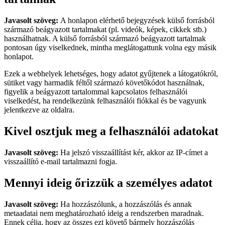
Javasolt szöveg:
A honlapon elérhető bejegyzések külső forrásból
származó beágyazott tartalmakat (pl. videók, képek, cikkek stb.)
használhatnak. A külső forrásból származó beágyazott tartalmak
pontosan úgy viselkednek, mintha meglátogattunk volna egy másik
honlapot.
Ezek a webhelyek lehetséges, hogy adatot gyűjtenek a látogatókról,
sütiket vagy harmadik féltől származó követőkódot használnak,
figyelik a beágyazott tartalommal kapcsolatos felhasználói
viselkedést, ha rendelkezünk felhasználói fiókkal és be vagyunk
jelentkezve az oldalra.
Kivel osztjuk meg a felhasználói adatokat
Javasolt szöveg:
Ha jelszó visszaállítást kér, akkor az IP-címet a
visszaállító e-mail tartalmazni fogja.
Mennyi ideig őrizzük a személyes adatot
Javasolt szöveg:
Ha hozzászólunk, a hozzászólás és annak
metaadatai nem meghatározható ideig a rendszerben maradnak.
Ennek célja, hogy az összes ezt követő bármely hozzászólás