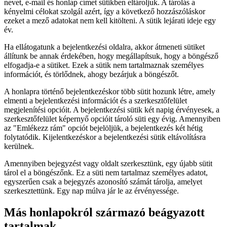
nevet, e-mail és honlap címet sütikben eltároljuk. A tárolás a
kényelmi célokat szolgál azért, így a következő hozzászóláskor
ezeket a mező adatokat nem kell kitölteni. A sütik lejárati ideje egy
év.
Ha ellátogatunk a bejelentkezési oldalra, akkor átmeneti sütiket
állítunk be annak érdekében, hogy megállapítsuk, hogy a böngésző
elfogadja-e a sütiket. Ezek a sütik nem tartalmaznak személyes
információt, és törlődnek, ahogy bezárjuk a böngészőt.
A honlapra történő bejelentkezéskor több sütit hozunk létre, amely
elmenti a bejelentkezési információt és a szerkesztőfelület
megjelenítési opcióit. A bejelentkezési sütik két napig érvényesek, a
szerkesztőfelület képernyő opcióit tároló süti egy évig. Amennyiben
az "Emlékezz rám" opciót bejelöljük, a bejelentkezés két hétig
folytatódik. Kijelentkezéskor a bejelentkezési sütik eltávolításra
kerülnek.
Amennyiben bejegyzést vagy oldalt szerkesztünk, egy újabb sütit
tárol el a böngészőnk. Ez a süti nem tartalmaz személyes adatot,
egyszerűen csak a bejegyzés azonosító számát tárolja, amelyet
szerkesztettünk. Egy nap múlva jár le az érvényessége.
Más honlapokról származó beágyazott
tartalmak