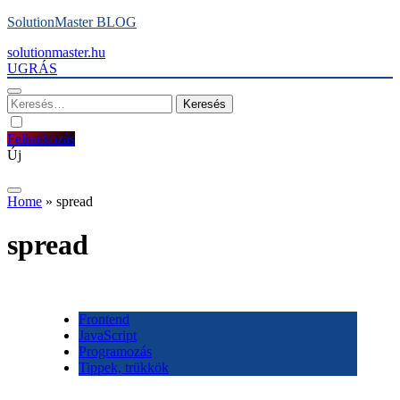
Ugrás
SolutionMaster BLOG
a
solutionmaster.hu
tartalomra
UGRÁS
Keresés:
Feliratkozás
Új
Home
»
spread
spread
Frontend
JavaScript
Programozás
Tippek, trükkök