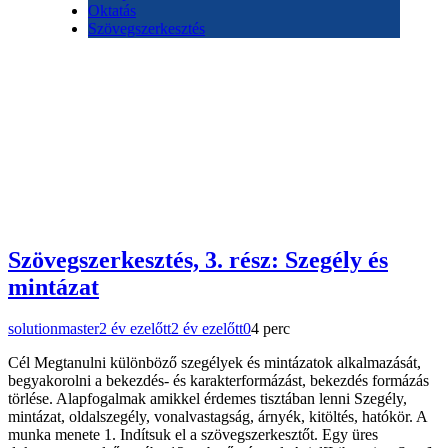
Oktatás
Szövegszerkesztés
Szövegszerkesztés, 3. rész: Szegély és
mintázat
solutionmaster
2 év ezelőtt
2 év ezelőtt
0
4 perc
Cél Megtanulni különböző szegélyek és mintázatok alkalmazását,
begyakorolni a bekezdés- és karakterformázást, bekezdés formázás
törlése. Alapfogalmak amikkel érdemes tisztában lenni Szegély,
mintázat, oldalszegély, vonalvastagság, árnyék, kitöltés, hatókör. A
munka menete 1. Indítsuk el a szövegszerkesztőt. Egy üres