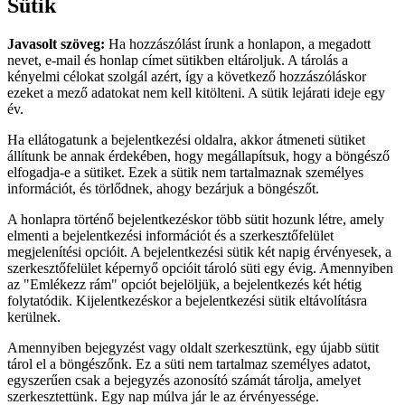
Sütik
Javasolt szöveg:
Ha hozzászólást írunk a honlapon, a megadott
nevet, e-mail és honlap címet sütikben eltároljuk. A tárolás a
kényelmi célokat szolgál azért, így a következő hozzászóláskor
ezeket a mező adatokat nem kell kitölteni. A sütik lejárati ideje egy
év.
Ha ellátogatunk a bejelentkezési oldalra, akkor átmeneti sütiket
állítunk be annak érdekében, hogy megállapítsuk, hogy a böngésző
elfogadja-e a sütiket. Ezek a sütik nem tartalmaznak személyes
információt, és törlődnek, ahogy bezárjuk a böngészőt.
A honlapra történő bejelentkezéskor több sütit hozunk létre, amely
elmenti a bejelentkezési információt és a szerkesztőfelület
megjelenítési opcióit. A bejelentkezési sütik két napig érvényesek, a
szerkesztőfelület képernyő opcióit tároló süti egy évig. Amennyiben
az "Emlékezz rám" opciót bejelöljük, a bejelentkezés két hétig
folytatódik. Kijelentkezéskor a bejelentkezési sütik eltávolításra
kerülnek.
Amennyiben bejegyzést vagy oldalt szerkesztünk, egy újabb sütit
tárol el a böngészőnk. Ez a süti nem tartalmaz személyes adatot,
egyszerűen csak a bejegyzés azonosító számát tárolja, amelyet
szerkesztettünk. Egy nap múlva jár le az érvényessége.