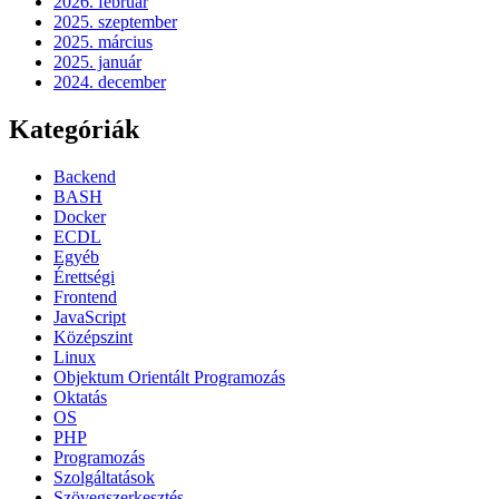
2026. február
2025. szeptember
2025. március
2025. január
2024. december
Kategóriák
Backend
BASH
Docker
ECDL
Egyéb
Érettségi
Frontend
JavaScript
Középszint
Linux
Objektum Orientált Programozás
Oktatás
OS
PHP
Programozás
Szolgáltatások
Szövegszerkesztés