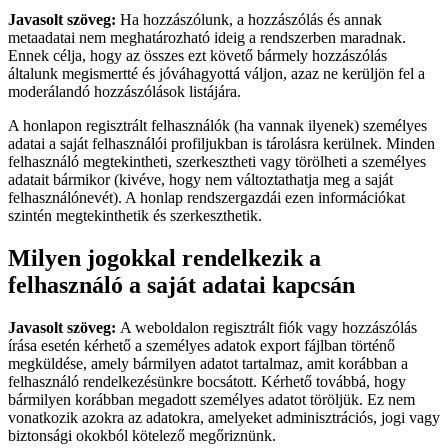
Javasolt szöveg:
Ha hozzászólunk, a hozzászólás és annak
metaadatai nem meghatározható ideig a rendszerben maradnak.
Ennek célja, hogy az összes ezt követő bármely hozzászólás
általunk megismertté és jóváhagyottá váljon, azaz ne kerüljön fel a
moderálandó hozzászólások listájára.
A honlapon regisztrált felhasználók (ha vannak ilyenek) személyes
adatai a saját felhasználói profiljukban is tárolásra kerülnek. Minden
felhasználó megtekintheti, szerkesztheti vagy törölheti a személyes
adatait bármikor (kivéve, hogy nem változtathatja meg a saját
felhasználónevét). A honlap rendszergazdái ezen információkat
szintén megtekinthetik és szerkeszthetik.
Milyen jogokkal rendelkezik a
felhasználó a saját adatai kapcsán
Javasolt szöveg:
A weboldalon regisztrált fiók vagy hozzászólás
írása esetén kérhető a személyes adatok export fájlban történő
megküldése, amely bármilyen adatot tartalmaz, amit korábban a
felhasználó rendelkezésünkre bocsátott. Kérhető továbbá, hogy
bármilyen korábban megadott személyes adatot töröljük. Ez nem
vonatkozik azokra az adatokra, amelyeket adminisztrációs, jogi vagy
biztonsági okokból kötelező megőriznünk.