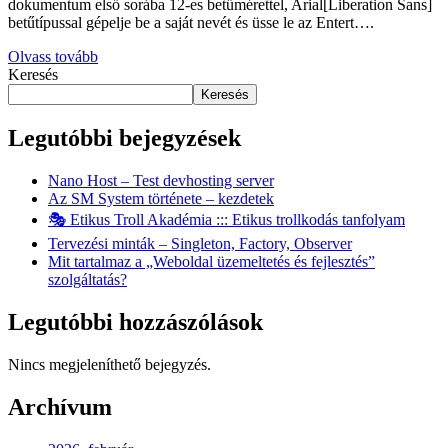
dokumentum első sorába 12-es betűmérettel, Arial[Liberation Sans]
betűtípussal gépelje be a saját nevét és üsse le az Entert….
Olvass tovább
Keresés
Keresés
Legutóbbi bejegyzések
Nano Host – Test devhosting server
Az SM System története – kezdetek
🎭 Etikus Troll Akadémia ::: Etikus trollkodás tanfolyam
Tervezési minták – Singleton, Factory, Observer
Mit tartalmaz a „Weboldal üzemeltetés és fejlesztés”
szolgáltatás?
Legutóbbi hozzászólások
Nincs megjeleníthető bejegyzés.
Archívum