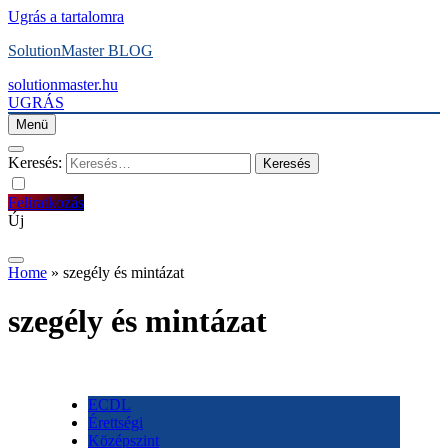
Ugrás a tartalomra
SolutionMaster BLOG
solutionmaster.hu
UGRÁS
Menü
Keresés:
Feliratkozás
Új
Home
»
szegély és mintázat
szegély és mintázat
ECDL
Érettségi
Középszint