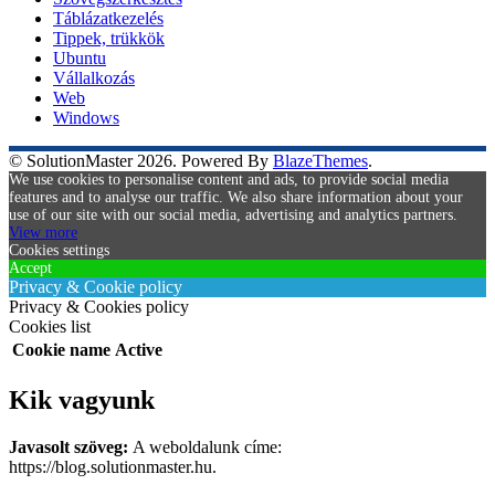
Táblázatkezelés
Tippek, trükkök
Ubuntu
Vállalkozás
Web
Windows
© SolutionMaster 2026. Powered By
BlazeThemes
.
We use cookies to personalise content and ads, to provide social media
features and to analyse our traffic. We also share information about your
use of our site with our social media, advertising and analytics partners.
View more
Cookies settings
Accept
Privacy & Cookie policy
Privacy & Cookies policy
Cookies list
Cookie name
Active
Kik vagyunk
Javasolt szöveg:
A weboldalunk címe:
https://blog.solutionmaster.hu.