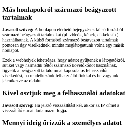
Más honlapokról származó beágyazott
tartalmak
Javasolt szöveg:
A honlapon elérhető bejegyzések külső forrásból
származó beágyazott tartalmakat (pl. videók, képek, cikkek stb.)
használhatnak. A külső forrásból származó beágyazott tartalmak
pontosan úgy viselkednek, mintha meglátogattunk volna egy másik
honlapot.
Ezek a webhelyek lehetséges, hogy adatot gyűjtenek a látogatókról,
sütiket vagy harmadik féltől származó követőkódot használnak,
figyelik a beágyazott tartalommal kapcsolatos felhasználói
viselkedést, ha rendelkezünk felhasználói fiókkal és be vagyunk
jelentkezve az oldalra.
Kivel osztjuk meg a felhasználói adatokat
Javasolt szöveg:
Ha jelszó visszaállítást kér, akkor az IP-címet a
visszaállító e-mail tartalmazni fogja.
Mennyi ideig őrizzük a személyes adatot