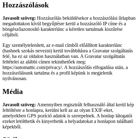
Hozzászólások
Javasolt szöveg:
Hozzászólás beküldésekor a hozzászólási űrlapban
megadottakon kívül begyűjtésre kerül a hozzászóló IP címe és a
böngészőazonosító karakterlánc a kéretlen tartalmak kiszűrése
céljából.
Egy személytelenített, az e-mail címből előállított karakterlánc
(hashnek szokás nevezni) kerül továbbításra a Gravatar szolgáltatás
felé, ha ez az oldalon használatban van. A Gravatar szolgáltatás
feltételei az alábbi címen tekinthetőek meg:
https://automattic.com/privacy/. A hozzászólás elfogadása után, a
hozzászólásunk tartalma és a profil képünk is megjelenik
nyilvánosan.
Média
Javasolt szöveg:
Amennyiben regisztrált felhasználó által kerül kép
feltöltésre a honlapra, kerülni kell az az olyan EXIF-eket,
amelyekben GPS pozíció adatok is szerepelnek. A honlap látogatói
ezeket letölthetik és kinyerhetik a helyadatokat a honlapon található
képekből.