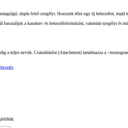
vastagságú, dupla felső szegélyt. Hozzunk létre egy új bekezdést, majd 
használjuk a karakter- és bekezdésformázást, valamint szegélyt és min
 pedig a teljes nevük. Csatolásként (Attachment) tartalmazza a <monog
rkesztés
jelöltük