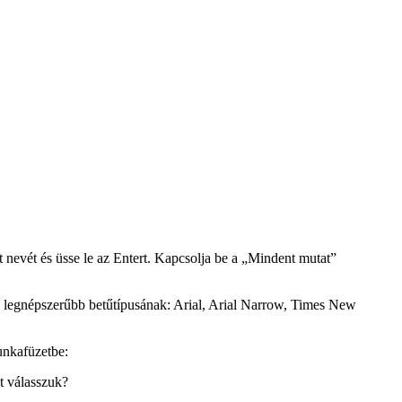
t nevét és üsse le az Entert. Kapcsolja be a „Mindent mutat”
y legnépszerűbb betűtípusának: Arial, Arial Narrow, Times New
unkafüzetbe:
yt válasszuk?