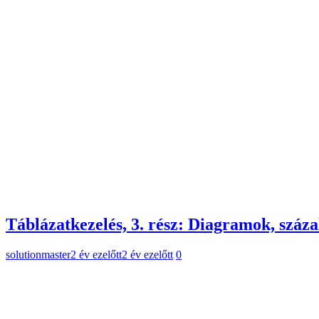
Táblázatkezelés, 3. rész: Diagramok, száz
solutionmaster
2 év ezelőtt
2 év ezelőtt
0