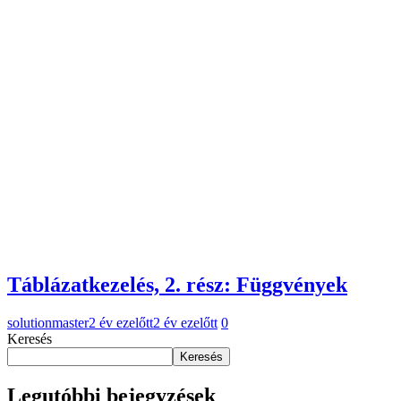
Táblázatkezelés, 2. rész: Függvények
solutionmaster
2 év ezelőtt
2 év ezelőtt
0
Keresés
Keresés
Legutóbbi bejegyzések