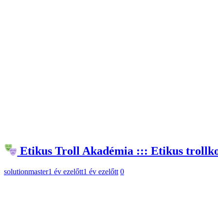
Etikus Troll Akadémia ::: Etikus troll
solutionmaster
1 év ezelőtt
1 év ezelőtt
0