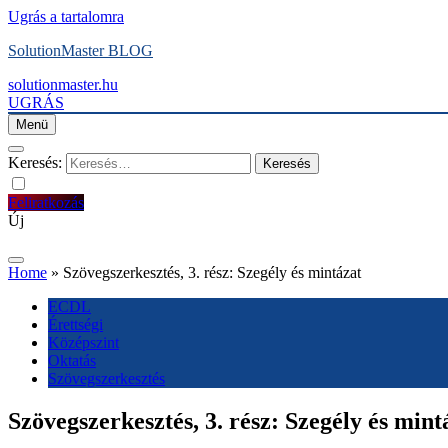
Ugrás a tartalomra
SolutionMaster BLOG
solutionmaster.hu
UGRÁS
Menü
Keresés:
Feliratkozás
Új
Home
»
Szövegszerkesztés, 3. rész: Szegély és mintázat
ECDL
Érettségi
Középszint
Oktatás
Szövegszerkesztés
Szövegszerkesztés, 3. rész: Szegély és mint