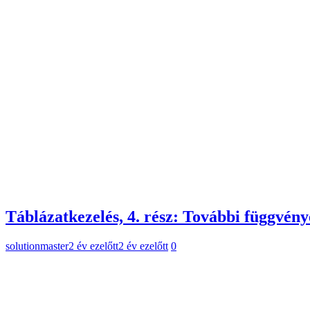
Táblázatkezelés, 4. rész: További függvén
solutionmaster
2 év ezelőtt
2 év ezelőtt
0