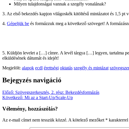
Milyen tulajdonságai vannak a szegély vonalának?
3. Az első bekezdés kapjon világoskék kitöltésű mintázatot és 1,5 pt 
4.
Gépeljük be
és formázzuk meg a következő szöveget! A formázásnál 
5. Küldjön levelet a […] címre. A levél tárgya […] legyen, tartalma
elküldésének dátumát és idejét!
Megjelölt:
alapok
ecdl
érettségi
oktatás
szegély és mintázat
szövegsze
Bejegyzés navigáció
Előző:
Szövegszerkesztés, 2. rész: Bekezdésformázás
Következő:
Mi az a Start-Up/Scale-Up
Vélemény, hozzászólás?
Az e-mail címet nem tesszük közzé.
A kötelező mezőket
*
karakterrel 