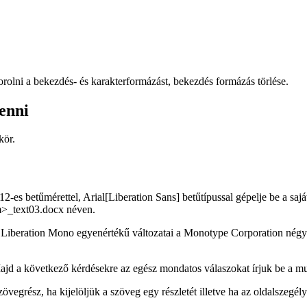
olni a bekezdés- és karakterformázást, bekezdés formázás törlése.
enni
kör.
-es betűmérettel, Arial[Liberation Sans] betűtípussal gépelje be a sajá
m>_text03.docx néven.
és Liberation Mono egyenértékű változatai a Monotype Corporation nég
ajd a következő kérdésekre az egész mondatos válaszokat írjuk be a m
vegrész, ha kijelöljük a szöveg egy részletét illetve ha az oldalszegél