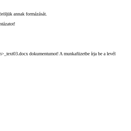
töröljük annak formázását.
tázatot!
ram>_text03.docx dokumentumot! A munkafüzetbe írja be a levél