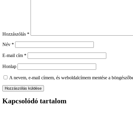
Hozzászólás
*
Név
*
E-mail cím
*
Honlap
A nevem, e-mail címem, és weboldalcímem mentése a böngészőb
Kapcsolódó tartalom