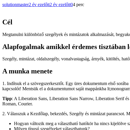
solutionmaster
2 év ezelőtt
2 év ezelőtt
0
4 perc
Cél
Megtanulni különböző szegélyek és mintázatok alkalmazását, begyakor
Alapfogalmak amikkel érdemes tisztában l
Szegély, mintázat, oldalszegély, vonalvastagság, árnyék, kitöltés, ható
A munka menete
1. Indítsuk el a szövegszerkesztőt. Egy üres dokumentum első sorába 12
kapcsolót! Mentsük el a dokumentumot saját mappánkba lt;monogra
Tipp
: A Liberation Sans, Liberation Sans Narrow, Liberation Serif 
Roman, Courier.
2. Válasszuk a Kezdőlap, bekezdés, Szegély és mintázat parancsot. M
Hogyan változik meg a választható hatókör ha nincs kijelölve szö
Milyen típusú szegélyeket választhatunk?